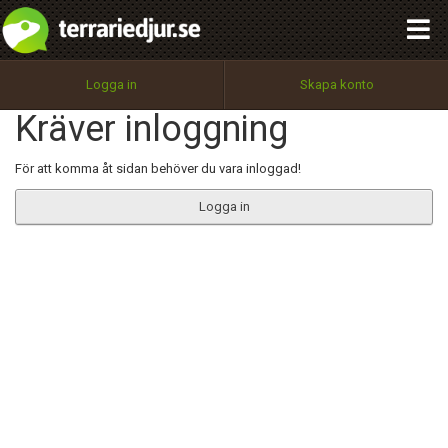
integritetspolicy
OK
Utför
Namn:
Begär nytt lösenord
Logga in
Skapa konto
Tillbaka till förstasidan
Kräver inloggning
100%
Epost:
För att komma åt sidan behöver du vara inloggad!
Logga in
Användarnamn:
Lösenord:
Privacy Policy
Terms of Service