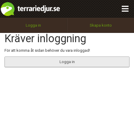
integritetspolicy
OK
Utför
Namn:
Begär nytt lösenord
Logga in
Skapa konto
Tillbaka till förstasidan
Kräver inloggning
100%
Epost:
För att komma åt sidan behöver du vara inloggad!
Logga in
Användarnamn:
Lösenord:
Privacy Policy
Terms of Service