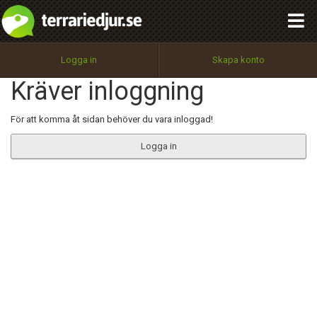
integritetspolicy
OK
Utför
Namn:
Begär nytt lösenord
Logga in
Skapa konto
Tillbaka till förstasidan
Kräver inloggning
100%
Epost:
För att komma åt sidan behöver du vara inloggad!
Logga in
Användarnamn:
Lösenord:
Privacy Policy
Terms of Service