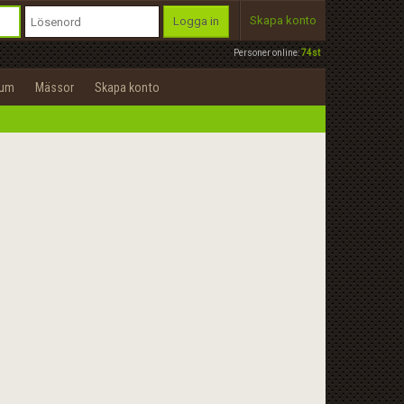
Skapa konto
Logga in
Personer online:
74st
rum
Mässor
Skapa konto