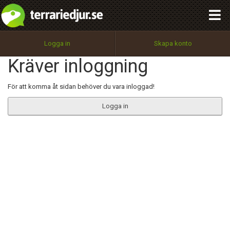
integritetspolicy
OK
Utför
Namn:
Begär nytt lösenord
Logga in
Skapa konto
Tillbaka till förstasidan
Kräver inloggning
100%
Epost:
För att komma åt sidan behöver du vara inloggad!
Logga in
Användarnamn:
Lösenord:
Privacy Policy
Terms of Service