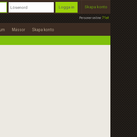
Skapa konto
Logga in
Personer online:
71st
rum
Mässor
Skapa konto