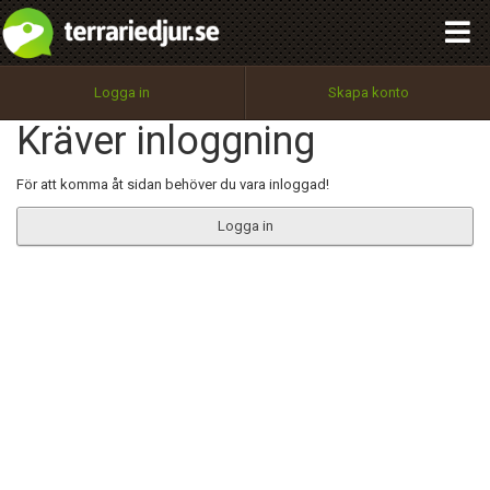
integritetspolicy
OK
Utför
Namn:
Begär nytt lösenord
Logga in
Skapa konto
Tillbaka till förstasidan
Kräver inloggning
100%
Epost:
För att komma åt sidan behöver du vara inloggad!
Logga in
Användarnamn:
Lösenord:
Privacy Policy
Terms of Service