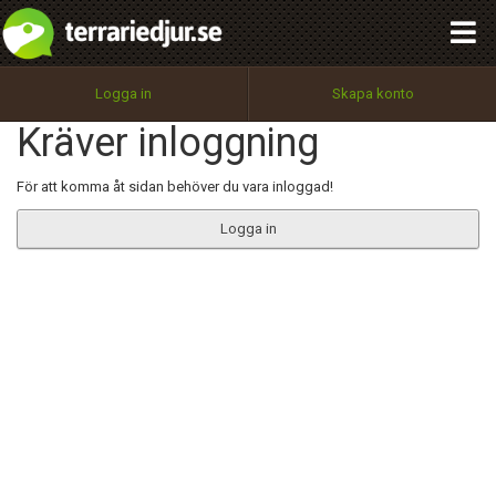
integritetspolicy
OK
Utför
Namn:
Begär nytt lösenord
Logga in
Skapa konto
Tillbaka till förstasidan
Kräver inloggning
100%
Epost:
För att komma åt sidan behöver du vara inloggad!
Logga in
Användarnamn:
Lösenord:
Privacy Policy
Terms of Service