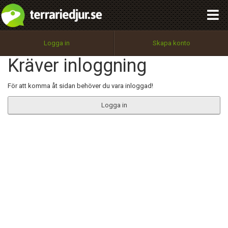
integritetspolicy
OK
Utför
Namn:
Begär nytt lösenord
Logga in
Skapa konto
Tillbaka till förstasidan
Kräver inloggning
100%
Epost:
För att komma åt sidan behöver du vara inloggad!
Logga in
Användarnamn:
Lösenord:
Privacy Policy
Terms of Service