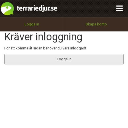
integritetspolicy
OK
Utför
Namn:
Begär nytt lösenord
Logga in
Skapa konto
Tillbaka till förstasidan
Kräver inloggning
100%
Epost:
För att komma åt sidan behöver du vara inloggad!
Logga in
Användarnamn:
Lösenord:
Privacy Policy
Terms of Service