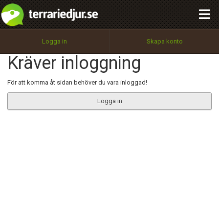
integritetspolicy
OK
Utför
Namn:
Begär nytt lösenord
Logga in
Skapa konto
Tillbaka till förstasidan
Kräver inloggning
100%
Epost:
För att komma åt sidan behöver du vara inloggad!
Logga in
Användarnamn:
Lösenord:
Privacy Policy
Terms of Service