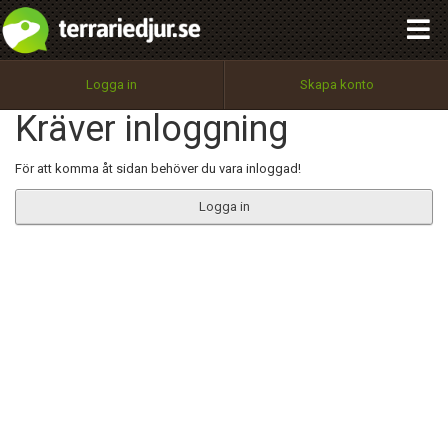
integritetspolicy
OK
Utför
Namn:
Begär nytt lösenord
Logga in
Skapa konto
Tillbaka till förstasidan
Kräver inloggning
100%
Epost:
För att komma åt sidan behöver du vara inloggad!
Logga in
Användarnamn:
Lösenord:
Privacy Policy
Terms of Service