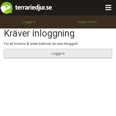
integritetspolicy
OK
Utför
Namn:
Begär nytt lösenord
Logga in
Skapa konto
Tillbaka till förstasidan
Kräver inloggning
100%
Epost:
För att komma åt sidan behöver du vara inloggad!
Logga in
Användarnamn:
Lösenord:
Privacy Policy
Terms of Service