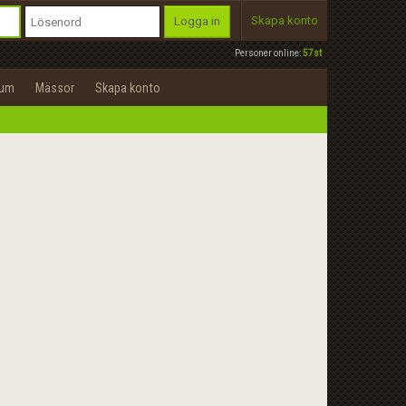
Skapa konto
Logga in
Personer online:
57st
rum
Mässor
Skapa konto