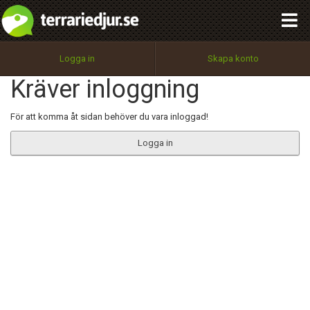
integritetspolicy
OK
Utför
Namn:
Begär nytt lösenord
Logga in
Skapa konto
Tillbaka till förstasidan
Kräver inloggning
100%
Epost:
För att komma åt sidan behöver du vara inloggad!
Logga in
Användarnamn:
Lösenord:
Privacy Policy
Terms of Service