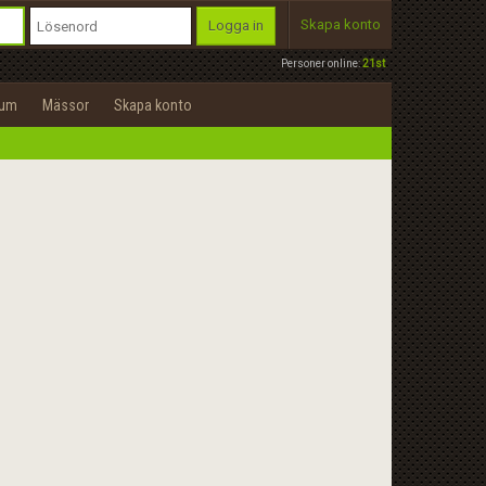
Skapa konto
Logga in
Personer online:
21st
rum
Mässor
Skapa konto