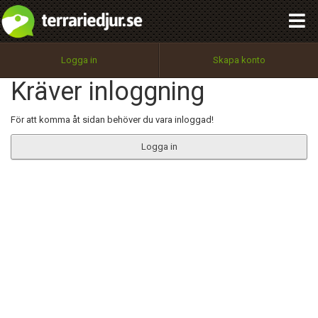
integritetspolicy
OK
Utför
Namn:
Begär nytt lösenord
Logga in
Skapa konto
Tillbaka till förstasidan
Kräver inloggning
100%
Epost:
För att komma åt sidan behöver du vara inloggad!
Logga in
Användarnamn:
Lösenord:
Privacy Policy
Terms of Service