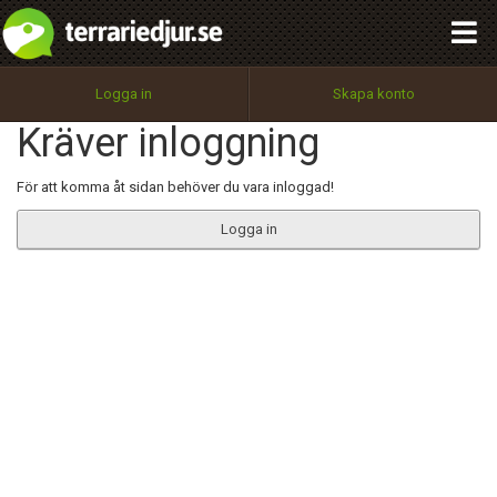
integritetspolicy
OK
Utför
Namn:
Begär nytt lösenord
Logga in
Skapa konto
Tillbaka till förstasidan
Kräver inloggning
100%
Epost:
För att komma åt sidan behöver du vara inloggad!
Logga in
Användarnamn:
Lösenord:
Privacy Policy
Terms of Service