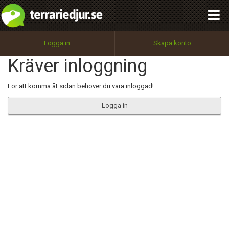
integritetspolicy
OK
Utför
Namn:
Begär nytt lösenord
Logga in
Skapa konto
Tillbaka till förstasidan
Kräver inloggning
100%
Epost:
För att komma åt sidan behöver du vara inloggad!
Logga in
Användarnamn:
Lösenord:
Privacy Policy
Terms of Service