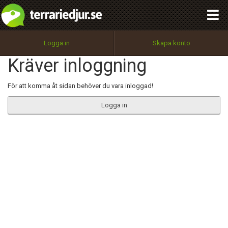
integritetspolicy
OK
Utför
Namn:
Begär nytt lösenord
Logga in
Skapa konto
Tillbaka till förstasidan
Kräver inloggning
100%
Epost:
För att komma åt sidan behöver du vara inloggad!
Logga in
Användarnamn:
Lösenord:
Privacy Policy
Terms of Service