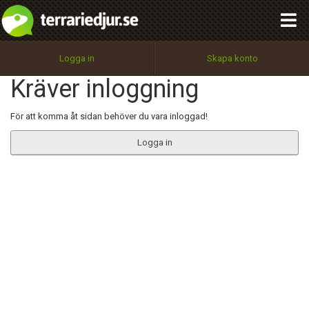
integritetspolicy
OK
Utför
Namn:
Begär nytt lösenord
Logga in
Skapa konto
Tillbaka till förstasidan
Kräver inloggning
100%
Epost:
För att komma åt sidan behöver du vara inloggad!
Logga in
Användarnamn:
Lösenord:
Privacy Policy
Terms of Service