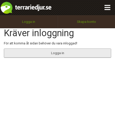
integritetspolicy
OK
Utför
Namn:
Begär nytt lösenord
Logga in
Skapa konto
Tillbaka till förstasidan
Kräver inloggning
100%
Epost:
För att komma åt sidan behöver du vara inloggad!
Logga in
Användarnamn:
Lösenord:
Privacy Policy
Terms of Service