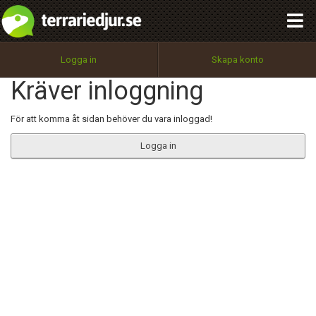
integritetspolicy
OK
Utför
Namn:
Begär nytt lösenord
Logga in
Skapa konto
Tillbaka till förstasidan
Kräver inloggning
100%
Epost:
För att komma åt sidan behöver du vara inloggad!
Logga in
Användarnamn:
Lösenord:
Privacy Policy
Terms of Service