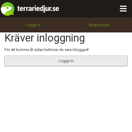
integritetspolicy
OK
Utför
Namn:
Begär nytt lösenord
Logga in
Skapa konto
Tillbaka till förstasidan
Kräver inloggning
100%
Epost:
För att komma åt sidan behöver du vara inloggad!
Logga in
Användarnamn:
Lösenord:
Privacy Policy
Terms of Service