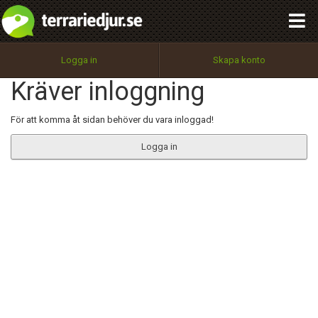
integritetspolicy
OK
Utför
Namn:
Begär nytt lösenord
Logga in
Skapa konto
Tillbaka till förstasidan
Kräver inloggning
100%
Epost:
För att komma åt sidan behöver du vara inloggad!
Logga in
Användarnamn:
Lösenord:
Privacy Policy
Terms of Service