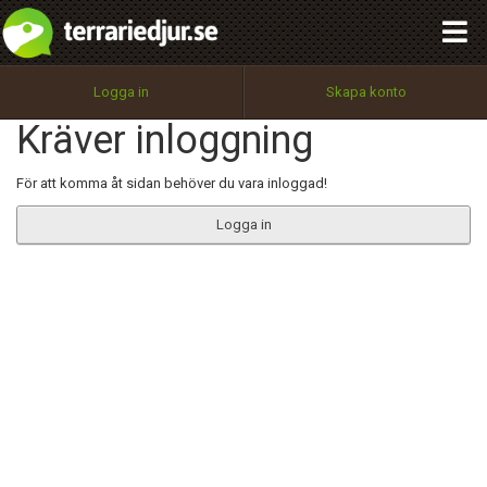
integritetspolicy
OK
Utför
Namn:
Begär nytt lösenord
Logga in
Skapa konto
Tillbaka till förstasidan
Kräver inloggning
100%
Epost:
För att komma åt sidan behöver du vara inloggad!
Logga in
Användarnamn:
Lösenord:
Privacy Policy
Terms of Service