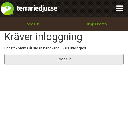
integritetspolicy
OK
Utför
Namn:
Begär nytt lösenord
Logga in
Skapa konto
Tillbaka till förstasidan
Kräver inloggning
100%
Epost:
För att komma åt sidan behöver du vara inloggad!
Logga in
Användarnamn:
Lösenord:
Privacy Policy
Terms of Service