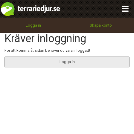
integritetspolicy
OK
Utför
Namn:
Begär nytt lösenord
Logga in
Skapa konto
Tillbaka till förstasidan
Kräver inloggning
100%
Epost:
För att komma åt sidan behöver du vara inloggad!
Logga in
Användarnamn:
Lösenord:
Privacy Policy
Terms of Service