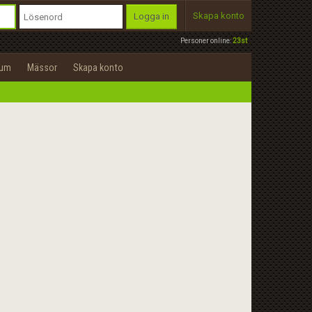
Skapa konto
Logga in
Personer online:
23st
rum
Mässor
Skapa konto