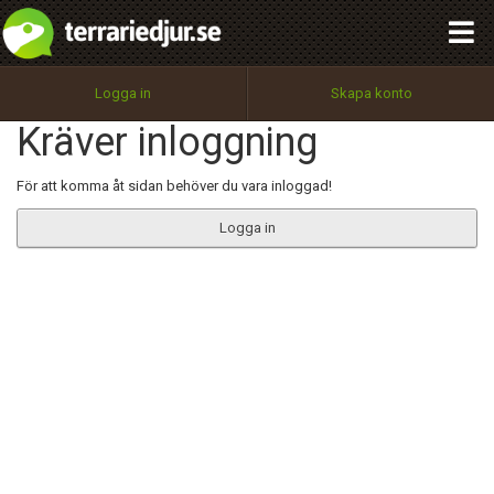
integritetspolicy
OK
Utför
Namn:
Begär nytt lösenord
Logga in
Skapa konto
Tillbaka till förstasidan
Kräver inloggning
100%
Epost:
För att komma åt sidan behöver du vara inloggad!
Logga in
Användarnamn:
Lösenord:
Privacy Policy
Terms of Service