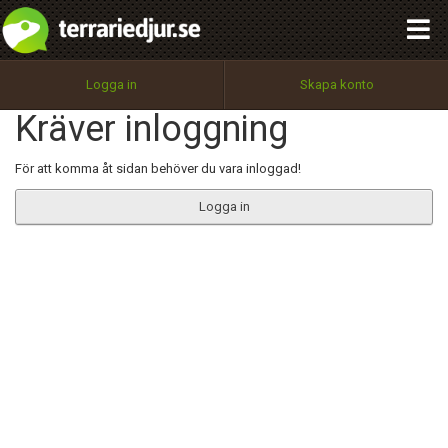
integritetspolicy
OK
Utför
Namn:
Begär nytt lösenord
Logga in
Skapa konto
Tillbaka till förstasidan
Kräver inloggning
100%
Epost:
För att komma åt sidan behöver du vara inloggad!
Logga in
Användarnamn:
Lösenord:
Privacy Policy
Terms of Service