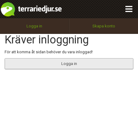
integritetspolicy
OK
Utför
Namn:
Begär nytt lösenord
Logga in
Skapa konto
Tillbaka till förstasidan
Kräver inloggning
100%
Epost:
För att komma åt sidan behöver du vara inloggad!
Logga in
Användarnamn:
Lösenord:
Privacy Policy
Terms of Service