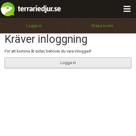
integritetspolicy
OK
Utför
Namn:
Begär nytt lösenord
Logga in
Skapa konto
Tillbaka till förstasidan
Kräver inloggning
100%
Epost:
För att komma åt sidan behöver du vara inloggad!
Logga in
Användarnamn:
Lösenord:
Privacy Policy
Terms of Service