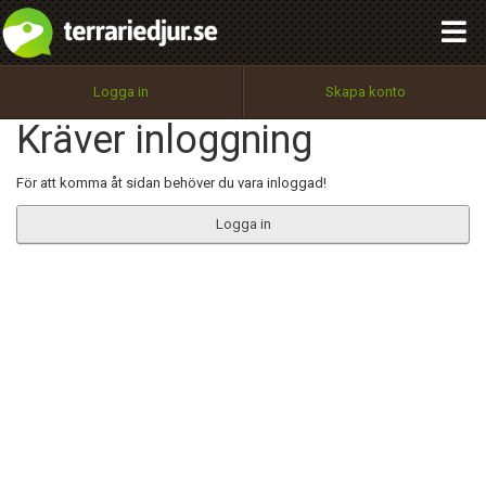
integritetspolicy
OK
Utför
Namn:
Begär nytt lösenord
Logga in
Skapa konto
Tillbaka till förstasidan
Kräver inloggning
100%
Epost:
För att komma åt sidan behöver du vara inloggad!
Logga in
Användarnamn:
Lösenord:
Privacy Policy
Terms of Service