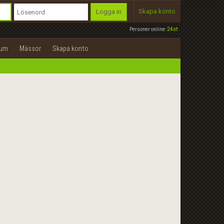
Skapa konto
Logga in
Personer online:
24st
rum
Mässor
Skapa konto