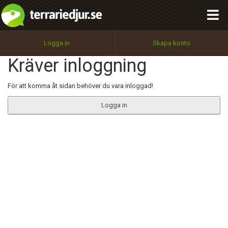
integritetspolicy
OK
Utför
Namn:
Begär nytt lösenord
Logga in
Skapa konto
Tillbaka till förstasidan
Kräver inloggning
100%
Epost:
För att komma åt sidan behöver du vara inloggad!
Logga in
Användarnamn:
Lösenord:
Privacy Policy
Terms of Service