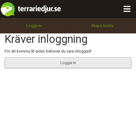
integritetspolicy
OK
Utför
Namn:
Begär nytt lösenord
Logga in
Skapa konto
Tillbaka till förstasidan
Kräver inloggning
100%
Epost:
För att komma åt sidan behöver du vara inloggad!
Logga in
Användarnamn:
Lösenord:
Privacy Policy
Terms of Service