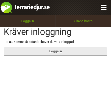
integritetspolicy
OK
Utför
Namn:
Begär nytt lösenord
Logga in
Skapa konto
Tillbaka till förstasidan
Kräver inloggning
100%
Epost:
För att komma åt sidan behöver du vara inloggad!
Logga in
Användarnamn:
Lösenord:
Privacy Policy
Terms of Service