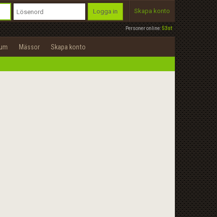
Skapa konto
Logga in
Personer online:
53st
rum
Mässor
Skapa konto