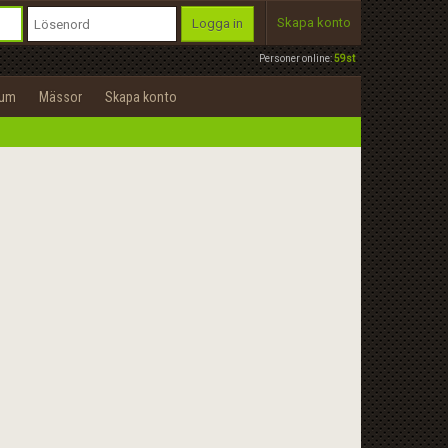
Skapa konto
Logga in
Personer online:
59st
rum
Mässor
Skapa konto