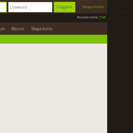
Skapa konto
Logga in
Personer online:
11st
rum
Mässor
Skapa konto