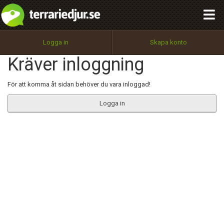
integritetspolicy
OK
Utför
Namn:
Begär nytt lösenord
Logga in
Skapa konto
Tillbaka till förstasidan
Kräver inloggning
100%
Epost:
För att komma åt sidan behöver du vara inloggad!
Logga in
Användarnamn:
Lösenord:
Privacy Policy
Terms of Service