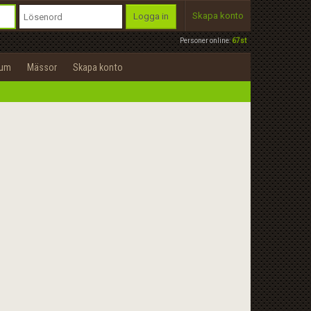
Skapa konto
Logga in
Personer online:
67st
rum
Mässor
Skapa konto