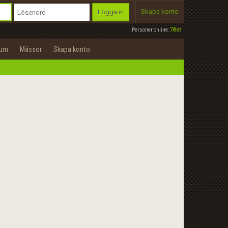
Skapa konto
Logga in
Personer online:
78st
rum
Mässor
Skapa konto