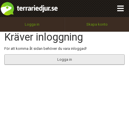
integritetspolicy
OK
Utför
Namn:
Begär nytt lösenord
Logga in
Skapa konto
Tillbaka till förstasidan
Kräver inloggning
100%
Epost:
För att komma åt sidan behöver du vara inloggad!
Logga in
Användarnamn:
Lösenord:
Privacy Policy
Terms of Service