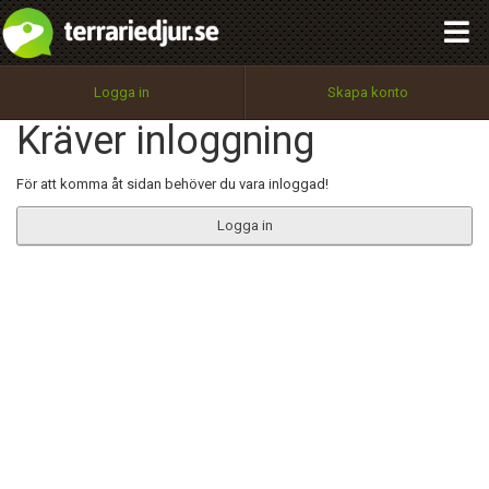
integritetspolicy
OK
Utför
Namn:
Begär nytt lösenord
Logga in
Skapa konto
Tillbaka till förstasidan
Kräver inloggning
100%
Epost:
För att komma åt sidan behöver du vara inloggad!
Logga in
Användarnamn:
Lösenord:
Privacy Policy
Terms of Service