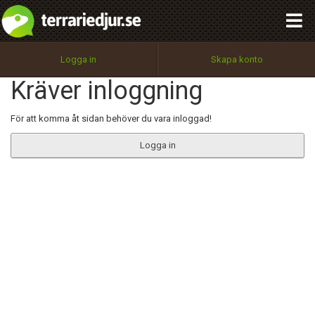
integritetspolicy
OK
Utför
Namn:
Begär nytt lösenord
Logga in
Skapa konto
Tillbaka till förstasidan
Kräver inloggning
100%
Epost:
För att komma åt sidan behöver du vara inloggad!
Logga in
Användarnamn:
Lösenord:
Privacy Policy
Terms of Service