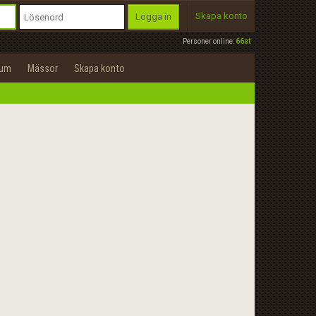
Skapa konto
Logga in
Personer online:
66st
rum
Mässor
Skapa konto