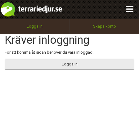
integritetspolicy
OK
Utför
Namn:
Begär nytt lösenord
Logga in
Skapa konto
Tillbaka till förstasidan
Kräver inloggning
100%
Epost:
För att komma åt sidan behöver du vara inloggad!
Logga in
Användarnamn:
Lösenord:
Privacy Policy
Terms of Service