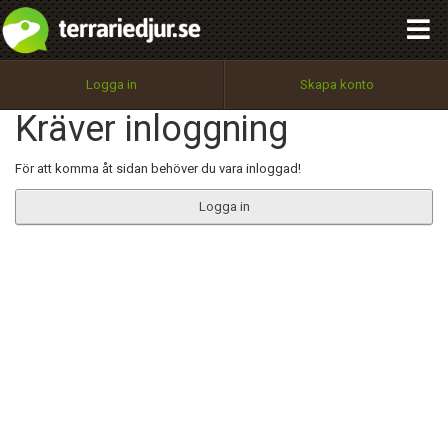
integritetspolicy
OK
Utför
Namn:
Begär nytt lösenord
Logga in
Skapa konto
Tillbaka till förstasidan
Kräver inloggning
100%
Epost:
För att komma åt sidan behöver du vara inloggad!
Logga in
Användarnamn:
Lösenord:
Privacy Policy
Terms of Service